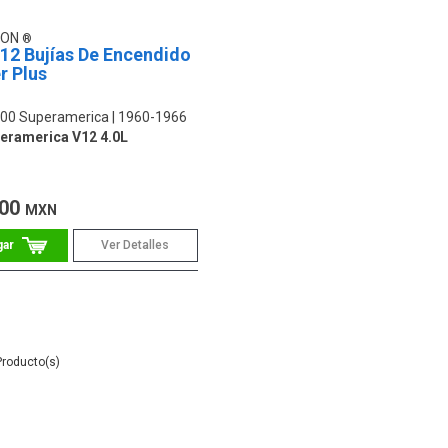
ION
 12 Bujías De Encendido
r Plus
 400 Superamerica
1960-1966
eramerica V12 4.0L
.00
MXN
Ver Detalles