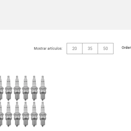
Orden
20
35
50
Mostrar artículos: