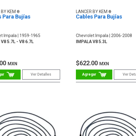
 BY KEM
LANCER BY KEM
 Para Bujías
Cables Para Bujías
et Impala
1959-1965
Chevrolet Impala
2006-2008
V8 5.7L - V8 6.7L
IMPALA V8 5.3L
.00
$622.00
MXN
MXN
Ver Detalles
Ver Det