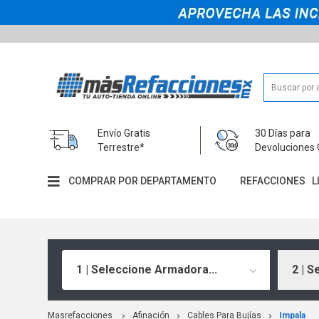
Envío Gratis
30 Días para
Terrestre*
Devoluciones 
COMPRAR POR DEPARTAMENTO
REFACCIONES
L
1 | Seleccione Armadora...
2 | S
Masrefacciones
Afinación
Cables Para Bujías
Impala