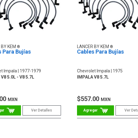
 BY KEM
LANCER BY KEM
 Para Bujías
Cables Para Bujías
et Impala
1977-1979
Chevrolet Impala
1975
V8 5.0L - V8 5.7L
IMPALA V8 5.7L
.00
$557.00
MXN
MXN
Ver Detalles
Ver Det