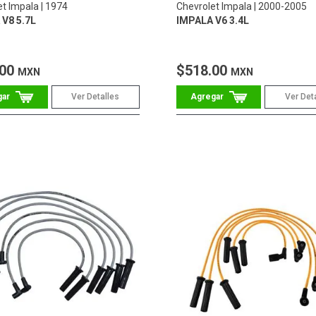
et Impala
1974
Chevrolet Impala
2000-2005
V8 5.7L
IMPALA V6 3.4L
.00
$518.00
MXN
MXN
Ver Detalles
Ver Det