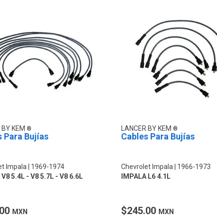
 BY KEM
LANCER BY KEM
 Para Bujías
Cables Para Bujías
et Impala
1969-1974
Chevrolet Impala
1966-1973
V8 5.4L - V8 5.7L - V8 6.6L
IMPALA L6 4.1L
.00
$245.00
MXN
MXN