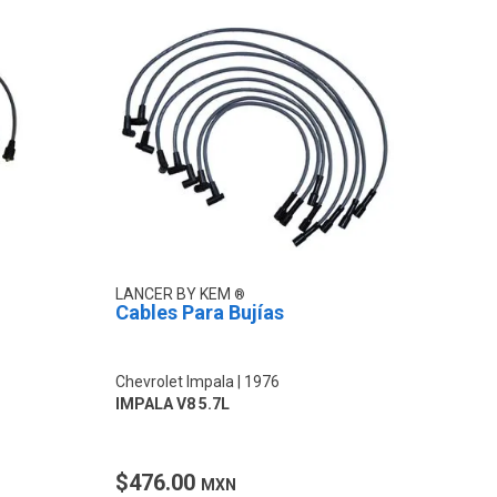
LANCER BY KEM
Cables Para Bujías
Chevrolet Impala
1976
IMPALA V8 5.7L
$476.00
MXN