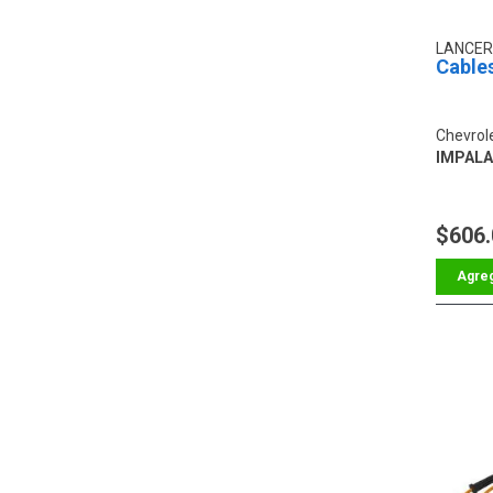
LANCER
Cables
Chevrol
IMPALA 
$606