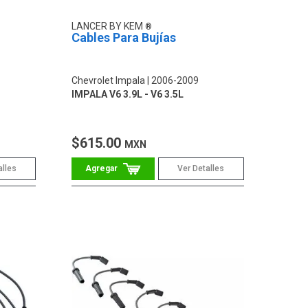
LANCER BY KEM
Cables Para Bujías
Chevrolet Impala
2006-2009
IMPALA V6 3.9L - V6 3.5L
$615.00
MXN
alles
Ver Detalles