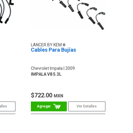
LANCER BY KEM
Cables Para Bujías
Chevrolet Impala
2009
IMPALA V8 5.3L
$722.00
MXN
alles
Ver Detalles