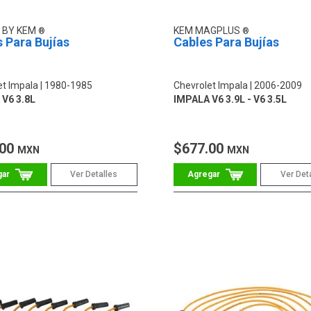
 BY KEM
KEM MAGPLUS
 Para Bujías
Cables Para Bujías
et Impala
1980-1985
Chevrolet Impala
2006-2009
V6 3.8L
IMPALA V6 3.9L - V6 3.5L
.00
$677.00
MXN
MXN
Ver Detalles
Ver Det