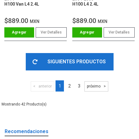
H100 Van L4 2.4L
H100 L4 2.4L
$889.00
$889.00
MXN
MXN
Ver Detalles
Ver Detalles
SIGUIENTES PRODUCTOS
1
2
3
anterior
próximo
42
Recomendaciones