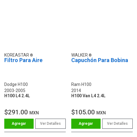
KOREASTAR
WALKER
Filtro Para Aire
Capuchón Para Bobina
Dodge H100
Ram H100
2003-2005
2014
H100 L4 2.4L
H100 Van L4 2.4L
$291.00
$105.00
MXN
MXN
Ver Detalles
Ver Detalles