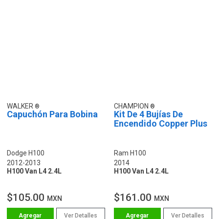
WALKER
CHAMPION
Capuchón Para Bobina
Kit De 4 Bujías De
Encendido Copper Plus
Dodge H100
Ram H100
2012-2013
2014
H100 Van L4 2.4L
H100 Van L4 2.4L
$105.00
$161.00
MXN
MXN
Ver Detalles
Ver Detalles