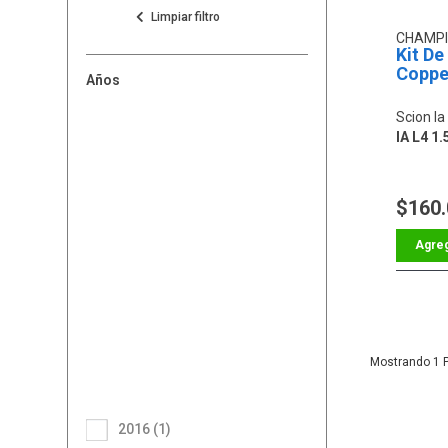
CHAMP
Kit De
Coppe
Años
Scion Ia
IA L4 1.
$160
1
2016 (1)