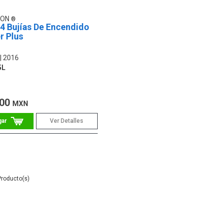
ION
 4 Bujías De Encendido
r Plus
2016
5L
.00
MXN
Ver Detalles