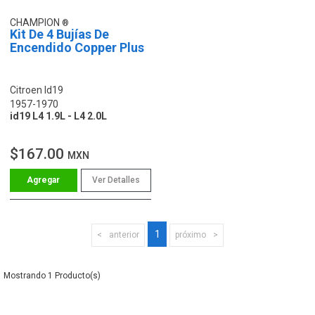
CHAMPION
Kit De 4 Bujías De
Encendido Copper Plus
Citroen Id19
1957-1970
id19 L4 1.9L - L4 2.0L
$167.00
MXN
Ver Detalles
1
anterior
próximo
1