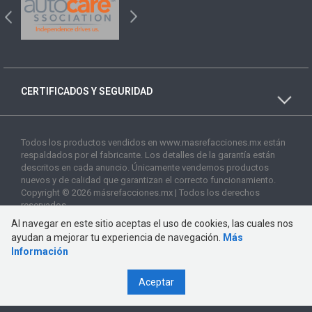
CERTIFICADOS Y SEGURIDAD
Todos los productos vendidos en www.masrefacciones.mx están
respaldados por el fabricante. Los detalles de la garantía están
descritos en cada anuncio. Únicamente vendemos productos
nuevos y de calidad que garantizan el correcto funcionamiento.
Copyright © 2026 másrefacciones.mx | Todos los derechos
reservados
Al navegar en este sitio aceptas el uso de cookies, las cuales nos
ayudan a mejorar tu experiencia de navegación.
Más
Información
Aceptar