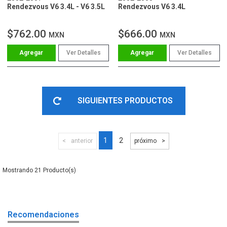
Rendezvous V6 3.4L - V6 3.5L
Rendezvous V6 3.4L
$762.00
$666.00
MXN
MXN
Ver Detalles
Ver Detalles
SIGUIENTES PRODUCTOS
1
2
anterior
próximo
21
Recomendaciones