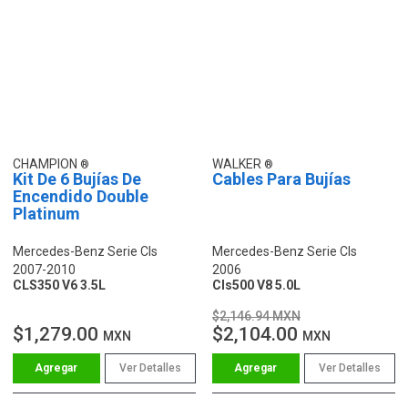
CHAMPION
WALKER
Kit De 6 Bujías De
Cables Para Bujías
Encendido Double
Platinum
Mercedes-Benz Serie Cls
Mercedes-Benz Serie Cls
2007-2010
2006
CLS350 V6 3.5L
Cls500 V8 5.0L
$2,146.94 MXN
$1,279.00
$2,104.00
MXN
MXN
Ver Detalles
Ver Detalles