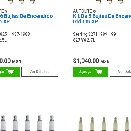
TE
AUTOLITE
 6 Bujías De Encendido
Kit De 6 Bujías De Ence
m XP
Iridium XP
 825
1987-1988
Sterling 827
1989-1991
2.5L
827 V6 2.7L
0.00
$1,040.00
MXN
MXN
Ver Detalles
Ver Det