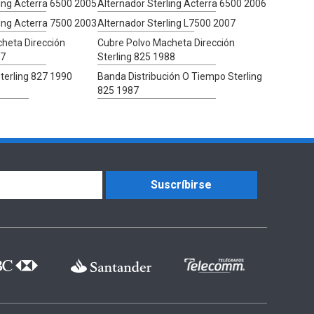
ling Acterra 6500 2005
Alternador Sterling Acterra 6500 2006
ling Acterra 7500 2003
Alternador Sterling L7500 2007
heta Dirección
Cubre Polvo Macheta Dirección
87
Sterling 825 1988
terling 827 1990
Banda Distribución O Tiempo Sterling
825 1987
Suscríbirse