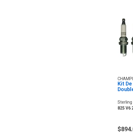
CHAMP
Kit De
Doubl
Sterling
825 V6 
$894