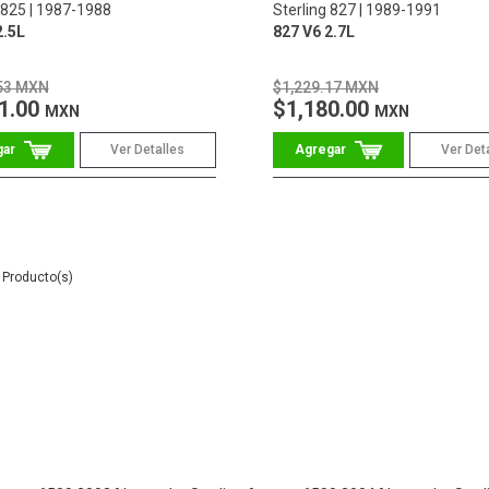
 825
1987-1988
Sterling 827
1989-1991
2.5L
827 V6 2.7L
53 MXN
$1,229.17 MXN
1.00
$1,180.00
MXN
MXN
Ver Detalles
Ver Det