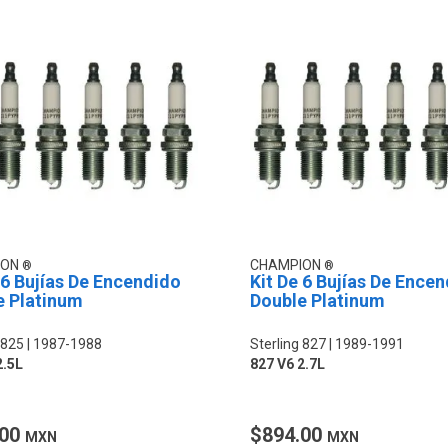
ION
CHAMPION
 6 Bujías De Encendido
Kit De 6 Bujías De Ence
e Platinum
Double Platinum
 825
1987-1988
Sterling 827
1989-1991
2.5L
827 V6 2.7L
.00
$894.00
MXN
MXN