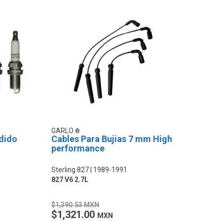
GARLO
ndido
Cables Para Bujias 7 mm High
performance
Sterling 827
1989-1991
827 V6 2.7L
$1,390.53 MXN
$1,321.00
MXN