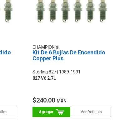
CHAMPION
ndido
Kit De 6 Bujías De Encendido
Copper Plus
Sterling 827
1989-1991
827 V6 2.7L
$240.00
MXN
alles
Ver Detalles