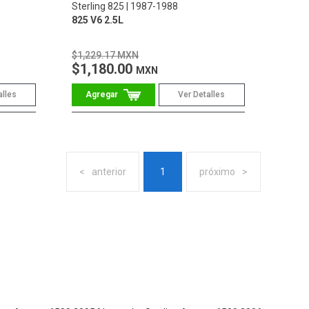
Sterling 825
1987-1988
825 V6 2.5L
$1,229.17 MXN
$1,180.00
MXN
alles
Ver Detalles
anterior
1
próximo