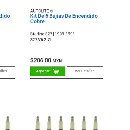
AUTOLITE
ndido
Kit De 6 Bujías De Encendido
Cobre
Sterling 827
1989-1991
827 V6 2.7L
$206.00
MXN
alles
Ver Detalles