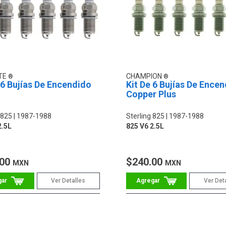
TE
CHAMPION
 6 Bujías De Encendido
Kit De 6 Bujías De Ence
Copper Plus
 825
1987-1988
Sterling 825
1987-1988
2.5L
825 V6 2.5L
.00
$240.00
MXN
MXN
Ver Detalles
Ver Det