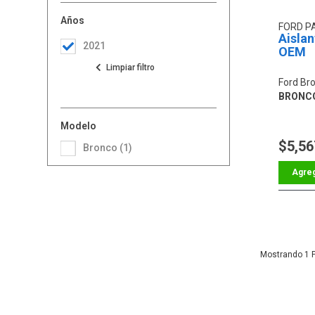
Años
FORD P
Aislan
2021
OEM
Ford Br
BRONC
Modelo
$5,56
Bronco (1)
1