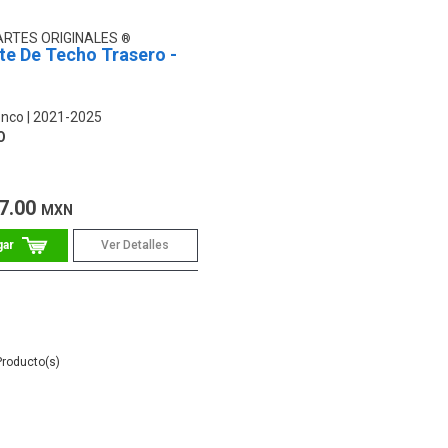
ARTES ORIGINALES
te De Techo Trasero -
onco
2021-2025
O
7.00
MXN
Ver Detalles