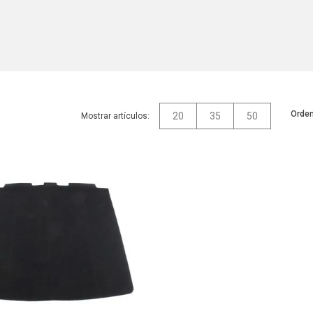
Orden
20
35
50
Mostrar artículos: