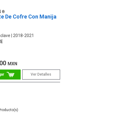
N
te De Cofre Con Manija
nclave
2018-2021
E
.00
MXN
Ver Detalles