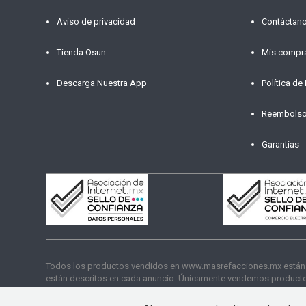
Aviso de privacidad
Contáctan
Tienda Osun
Mis compr
Descarga Nuestra App
Política de
Reembols
Garantías
Todos los productos vendidos en www.masrefacciones.mx están res
están descritos en cada anuncio. Únicamente vendemos productos
funcionamiento. Copyright © 2026 másrefacciones.mx | Todos lo