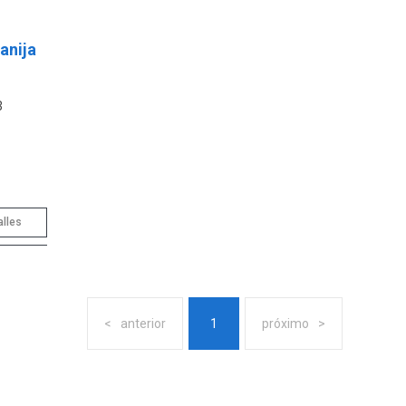
anija
3
alles
anterior
1
próximo