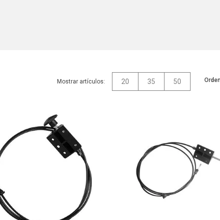
Orden
20
35
50
Mostrar artículos: