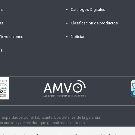
os
Catálogos Digitales
as
Clasificación de productos
 Devoluciones
Noticias
os
paldados por el fabricante. Los detalles de la garantía
 nuevos y de calidad que garantizan el correcto
s derechos reservados