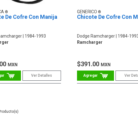
CA
GENERICO
te De Cofre Con Manija
Chicote De Cofre Con M
Ramcharger
1984-1993
Dodge Ramcharger
1984-199
rger
Ramcharger
.00
$391.00
MXN
MXN
Ver Detalles
Ver Det