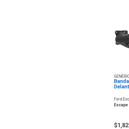
GENÉRI
Banda
Delan
Ford Es
Escape
$1,82