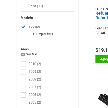
Ford (11)
FORD P
Refue
Delan
Modelo
Escape
Ford Es
ESCAPE L
Años
$19,1
Ver Más
2010 (2)
2009 (2)
2008 (2)
2007 (2)
2006 (2)
2005 (2)