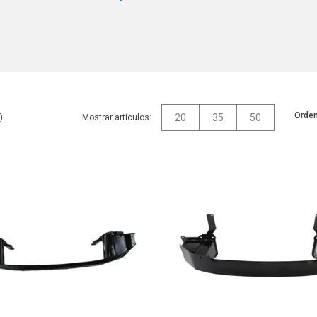
Orden
20
35
50
Mostrar artículos: