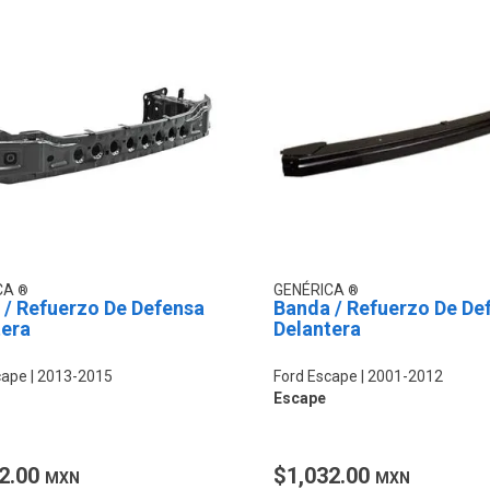
CA
GENÉRICA
 / Refuerzo De Defensa
Banda / Refuerzo De De
tera
Delantera
cape
2013-2015
Ford Escape
2001-2012
Escape
2.00
$1,032.00
MXN
MXN