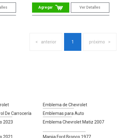
alles
Ver Detalles
anterior
1
próximo
olet
Emblema de Chevrolet
ol De Carrocería
Emblemas para Auto
co 2023
Emblema Chevrolet Matiz 2007
co 2021
Manija Ford Bronco 1977