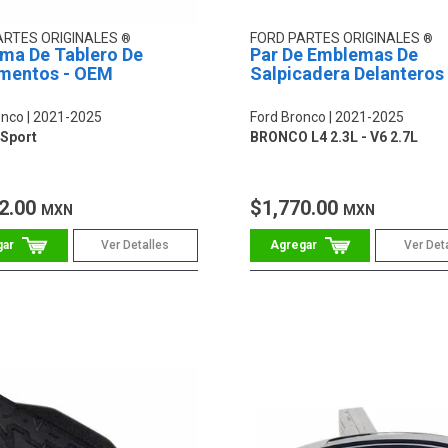
ARTES ORIGINALES
FORD PARTES ORIGINALES
ma De Tablero De
Par De Emblemas De
umentos - OEM
Salpicadera Delanteros
onco
2021-2025
Ford Bronco
2021-2025
Sport
BRONCO L4 2.3L - V6 2.7L
2.00
$1,770.00
MXN
MXN
Ver Detalles
Ver Det