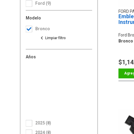
Ford (9)
FORD P
Emble
Modelo
Instr
Bronco
Ford Br
Bronco 
Años
$1,14
2025 (8)
2024 (8)