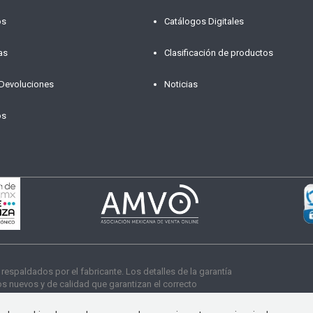
os
Catálogos Digitales
as
Clasificación de productos
 Devoluciones
Noticias
os
paldados por el fabricante. Los detalles de la garantía
 nuevos y de calidad que garantizan el correcto
s derechos reservados