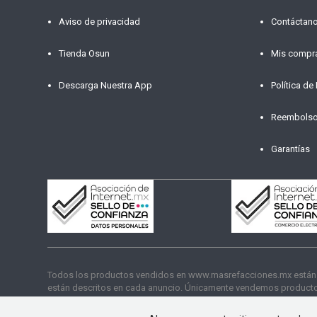
Aviso de privacidad
Contáctan
Tienda Osun
Mis compr
Descarga Nuestra App
Política de
Reembols
Garantías
Todos los productos vendidos en www.masrefacciones.mx están res
están descritos en cada anuncio. Únicamente vendemos productos
funcionamiento. Copyright © 2026 másrefacciones.mx | Todos lo