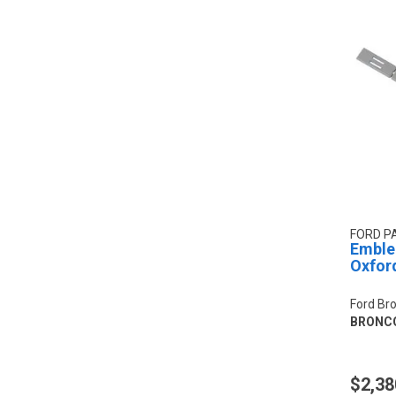
FORD P
Emblem
Oxfor
Ford Br
BRONC
$2,38