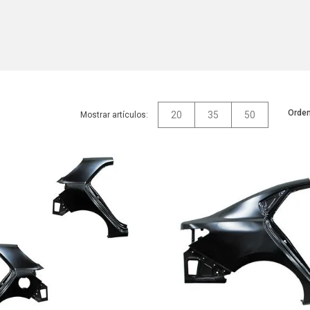
Orden
20
35
50
Mostrar artículos: