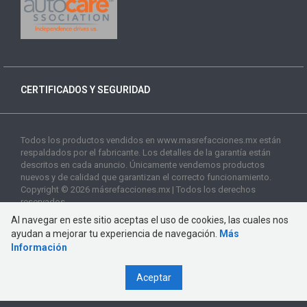
CERTIFICADOS Y SEGURIDAD
Todos los productos vendidos en www.masrefacciones.mx están
respaldados por el fabricante. Los detalles de la garantía están
descritos en cada anuncio. Únicamente vendemos productos
nuevos y de calidad que garantizan el correcto funcionamiento.
Copyright © 2026 másrefacciones.mx | Todos los derechos
reservados
Al navegar en este sitio aceptas el uso de cookies, las cuales nos
ayudan a mejorar tu experiencia de navegación.
Más
Información
Aceptar