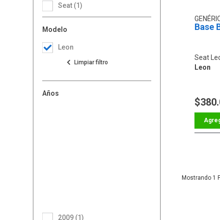
Seat (1)
GENÉRI
Base B
Modelo
Leon
Seat Le
Leon
Años
$380
1
2009 (1)