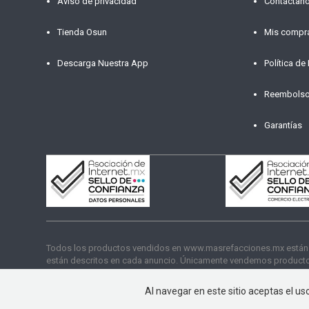
Aviso de privacidad
Contáctan
Tienda Osun
Mis compr
Descarga Nuestra App
Política de
Reembols
Garantías
Todos los productos vendidos en www.masrefacciones.mx están res
están descritos en cada anuncio. Únicamente vendemos productos
funcionamiento. Copyright © 2026 másrefacciones.mx | Todos lo
Al navegar en este sitio aceptas el u