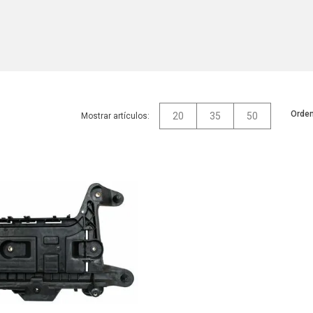
Orden
20
35
50
Mostrar artículos: