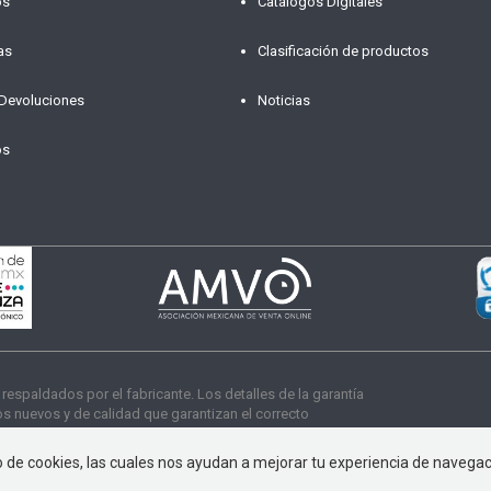
os
Catálogos Digitales
as
Clasificación de productos
 Devoluciones
Noticias
os
paldados por el fabricante. Los detalles de la garantía
 nuevos y de calidad que garantizan el correcto
s derechos reservados
so de cookies, las cuales nos ayudan a mejorar tu experiencia de navega