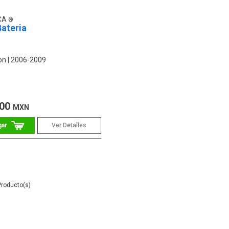
CA
ateria
on
2006-2009
.00
MXN
Ver Detalles