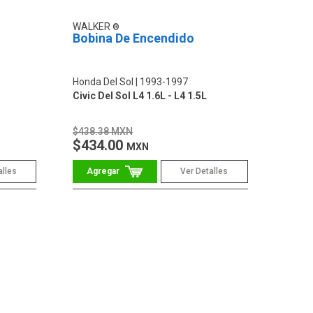
WALKER
Bobina De Encendido
Honda Del Sol
1993-1997
Civic Del Sol L4 1.6L - L4 1.5L
$438.38 MXN
$434.00
MXN
alles
Ver Detalles