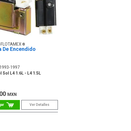
-FLOTAMEX
a De Encendido
1993-1997
l Sol L4 1.6L - L4 1.5L
.00
MXN
Ver Detalles