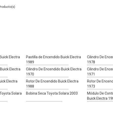
Buick Electra
Pastilla de Encendido Buick Electra
Cilindro De Ence
1989
1978
Buick Electra
Cilindro De Encendido Buick Electra
Cilindro De Ence
1970
1971
ick Electra
Rotor De Encendido Buick Electra
Rotor De Encend
1988
1973
 Toyota Solara
Bobina Seca Toyota Solara 2003
Módulo De Contr
Buick Electra 1