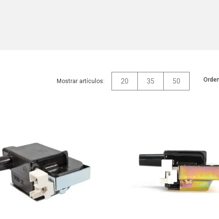
Orden
20
35
50
Mostrar artículos: