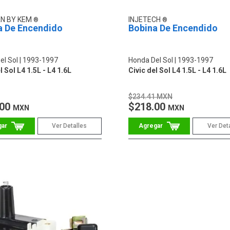
N BY KEM
INJETECH
a De Encendido
Bobina De Encendido
el Sol
1993-1997
Honda Del Sol
1993-1997
l Sol L4 1.5L - L4 1.6L
Civic del Sol L4 1.5L - L4 1.6L
$234.41 MXN
.00
$218.00
MXN
MXN
Ver Detalles
Ver Det