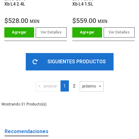
Xb L4 2.4L
Xb L4 1.5L
$528.00
$559.00
MXN
MXN
Ver Detalles
Ver Detalles
SIGUIENTES PRODUCTOS
1
2
anterior
próximo
31
Recomendaciones