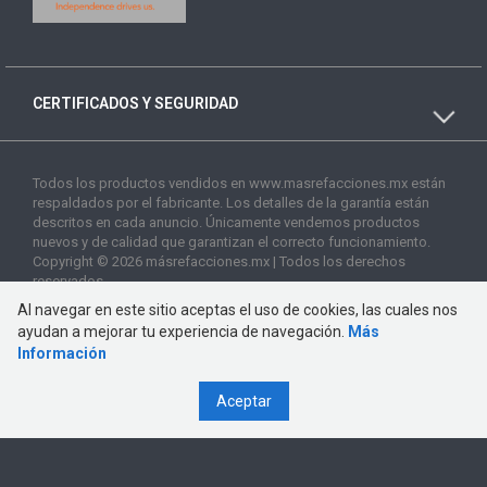
CERTIFICADOS Y SEGURIDAD
Todos los productos vendidos en www.masrefacciones.mx están
respaldados por el fabricante. Los detalles de la garantía están
descritos en cada anuncio. Únicamente vendemos productos
nuevos y de calidad que garantizan el correcto funcionamiento.
Copyright © 2026 másrefacciones.mx | Todos los derechos
reservados
Al navegar en este sitio aceptas el uso de cookies, las cuales nos
ayudan a mejorar tu experiencia de navegación.
Más
Información
Aceptar