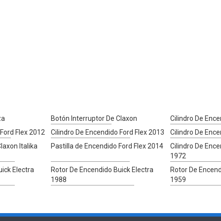
za
Botón Interruptor De Claxon
Cilindro De Ence
 Ford Flex 2012
Cilindro De Encendido Ford Flex 2013
Cilindro De Ence
laxon Italika
Pastilla de Encendido Ford Flex 2014
Cilindro De Ence
1972
ick Electra
Rotor De Encendido Buick Electra
Rotor De Encend
1988
1959