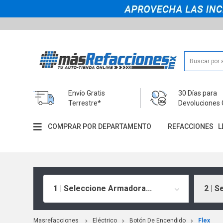
Envío Gratis
30 Días para
Terrestre*
Devoluciones 
COMPRAR POR DEPARTAMENTO
REFACCIONES
L
1 | Seleccione Armadora...
2 | S
Masrefacciones
Eléctrico
Botón De Encendido
Flex