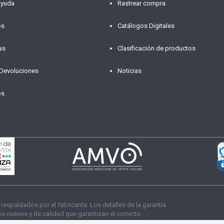
ayuda
Rastrear compra
os
Catálogos Digitales
as
Clasificación de productos
 Devoluciones
Noticias
os
paldados por el fabricante. Los detalles de la garantía
 nuevos y de calidad que garantizan el correcto
s derechos reservados