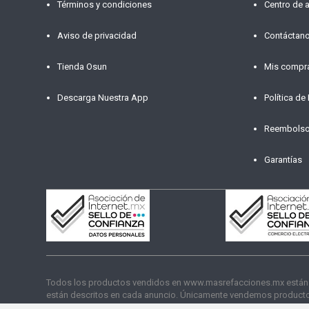
Términos y condiciones
Centro de 
Aviso de privacidad
Contáctan
Tienda Osun
Mis compr
Descarga Nuestra App
Política de
Reembols
Garantías
Todos los productos vendidos en www.masrefacciones.mx están res
están descritos en cada anuncio. Únicamente vendemos productos
funcionamiento. Copyright © 2026 másrefacciones.mx | Todos lo