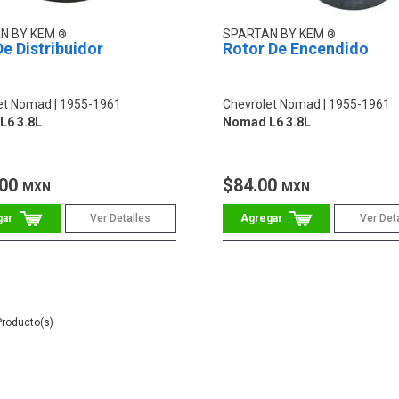
N BY KEM
SPARTAN BY KEM
e Distribuidor
Rotor De Encendido
et Nomad
1955-1961
Chevrolet Nomad
1955-1961
L6 3.8L
Nomad L6 3.8L
.00
$84.00
MXN
MXN
Ver Detalles
Ver Det