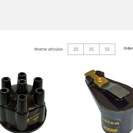
Orden
20
35
50
Mostrar artículos: