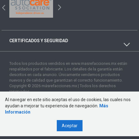
CERTIFICADOS Y SEGURIDAD
Todos los productos vendidos en www.masrefacciones.mx están
respaldados por el fabricante. Los detalles de la garantía están
descritos en cada anuncio. Únicamente vendemos productos
nuevos y de calidad que garantizan el correcto funcionamiento.
Copyright © 2026 másrefacciones.mx | Todos los derechos
reservados
Al navegar en este sitio aceptas el uso de cookies, las cuales nos
ayudan a mejorar tu experiencia de navegación.
Más
Información
Aceptar