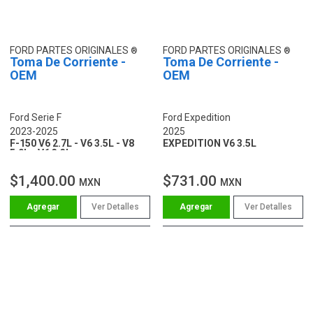
FORD PARTES ORIGINALES
FORD PARTES ORIGINALES
Toma De Corriente -
Toma De Corriente -
OEM
OEM
Ford Serie F
Ford Expedition
2023-2025
2025
F-150 V6 2.7L - V6 3.5L - V8
EXPEDITION V6 3.5L
5.0L - V6 3.3L
$1,400.00
$731.00
MXN
MXN
Ver Detalles
Ver Detalles