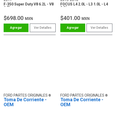
F-350 Super Duty V8 6.2L - V8
FOCUS L4 2.0L - L3 1.0L - L4
6.7L
2.3L
$698.00
$401.00
MXN
MXN
Ver Detalles
Ver Detalles
FORD PARTES ORIGINALES
FORD PARTES ORIGINALES
Toma De Corriente -
Toma De Corriente -
OEM
OEM