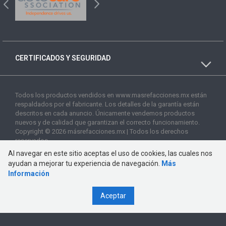
CERTIFICADOS Y SEGURIDAD
Todos los productos vendidos en www.masrefacciones.mx están
respaldados por el fabricante. Los detalles de la garantía están
descritos en cada anuncio. Únicamente vendemos productos
nuevos y de calidad que garantizan el correcto funcionamiento.
Copyright © 2026 másrefacciones.mx | Todos los derechos
reservados
Al navegar en este sitio aceptas el uso de cookies, las cuales nos
ayudan a mejorar tu experiencia de navegación.
Más
Información
Aceptar