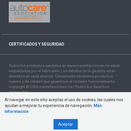
CERTIFICADOS Y SEGURIDAD
Todos los productos vendidos en www.masrefacciones.mx están
respaldados por el fabricante. Los detalles de la garantía están
descritos en cada anuncio. Únicamente vendemos productos
nuevos y de calidad que garantizan el correcto funcionamiento.
Copyright © 2026 másrefacciones.mx | Todos los derechos
reservados
Al navegar en este sitio aceptas el uso de cookies, las cuales nos
ayudan a mejorar tu experiencia de navegación.
Más
Información
Aceptar