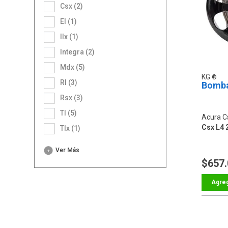
Csx (2)
El (1)
Ilx (1)
Integra (2)
Mdx (5)
KG
Rl (3)
Bomba
Rsx (3)
Tl (5)
Acura C
Csx L4 
Tlx (1)
Ver Más
$657