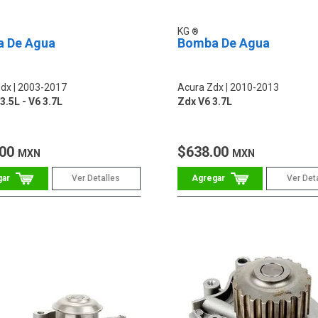
KG
 De Agua
Bomba De Agua
Mdx
2003-2017
Acura Zdx
2010-2013
3.5L - V6 3.7L
Zdx V6 3.7L
.00
$638.00
MXN
MXN
Ver Detalles
Ver Det