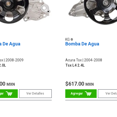
KG
 De Agua
Bomba De Agua
sx
2008-2009
Acura Tsx
2004-2008
2.0L
Tsx L4 2.4L
.00
$617.00
MXN
MXN
Ver Detalles
Ver Det