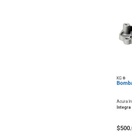
KG
Bomba
Acura I
Integra 
$500