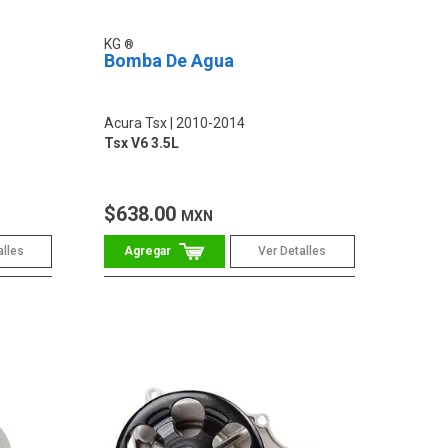
KG
Bomba De Agua
Acura Tsx
2010-2014
Tsx V6 3.5L
$638.00
MXN
alles
Ver Detalles