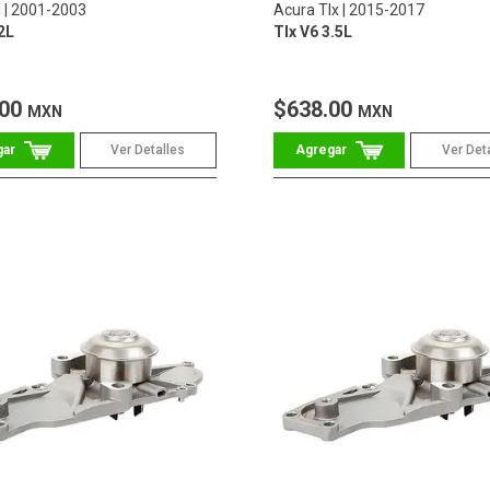
l
2001-2003
Acura Tlx
2015-2017
2L
Tlx V6 3.5L
.00
$638.00
MXN
MXN
Ver Detalles
Ver Det