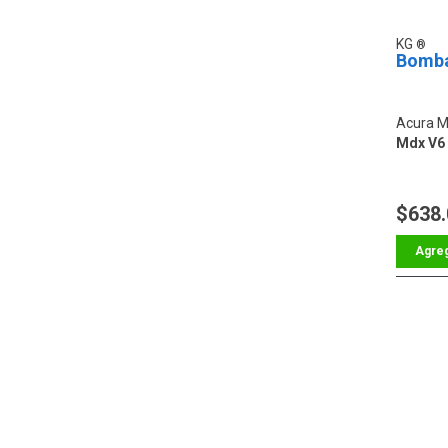
KG
Bomba
Acura 
Mdx V6 
$638