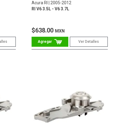
Acura Rl
2005-2012
Rl V6 3.5L - V6 3.7L
$638.00
MXN
alles
Ver Detalles