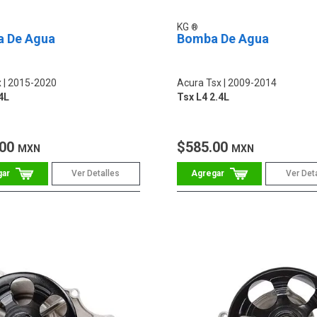
KG
 De Agua
Bomba De Agua
x
2015-2020
Acura Tsx
2009-2014
.4L
Tsx L4 2.4L
.00
$585.00
MXN
MXN
Ver Detalles
Ver Det