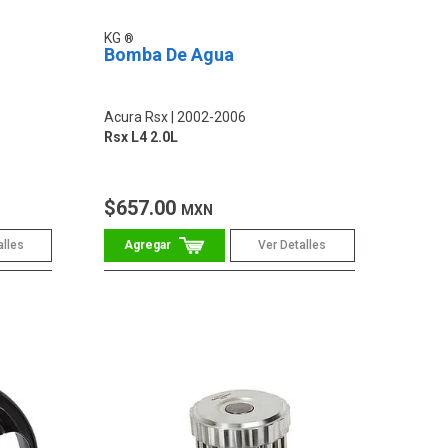
KG
Bomba De Agua
Acura Rsx
2002-2006
Rsx L4 2.0L
$657.00
MXN
alles
Ver Detalles