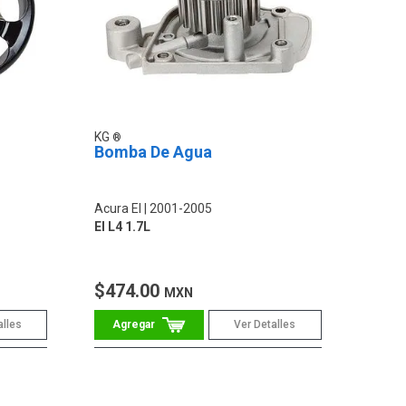
KG
Bomba De Agua
Acura El
2001-2005
El L4 1.7L
$474.00
MXN
alles
Ver Detalles