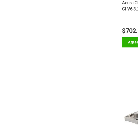
Acura C
Cl V6 3.
$702