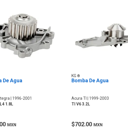
KG
 De Agua
Bomba De Agua
ntegra
1996-2001
Acura Tl
1999-2003
L4 1.8L
Tl V6 3.2L
.00
$702.00
MXN
MXN