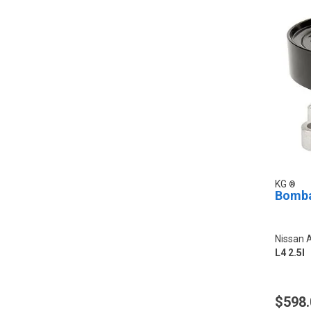
KG
Bomba
Nissan 
L4 2.5l
$598