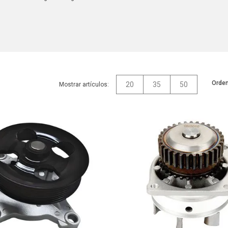
Orden
20
35
50
Mostrar artículos: