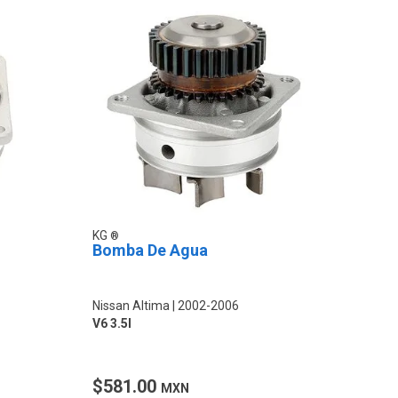
KG
Bomba De Agua
Nissan Altima
2002-2006
V6 3.5l
$581.00
MXN