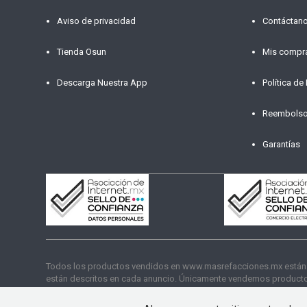
Aviso de privacidad
Contáctan
Tienda Osun
Mis compr
Descarga Nuestra App
Política de
Reembols
Garantías
Todos los productos vendidos en www.masrefacciones.mx están res
están descritos en cada anuncio. Únicamente vendemos productos
funcionamiento. Copyright © 2026 másrefacciones.mx | Todos lo