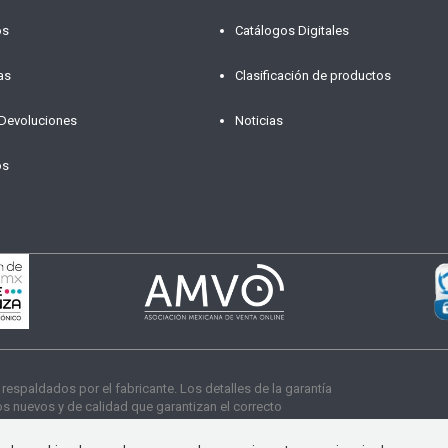
os
Catálogos Digitales
as
Clasificación de productos
 Devoluciones
Noticias
os
paldados por el fabricante. Los detalles de la garantía
 nuevos y de calidad que garantizan el correcto
s derechos reservados