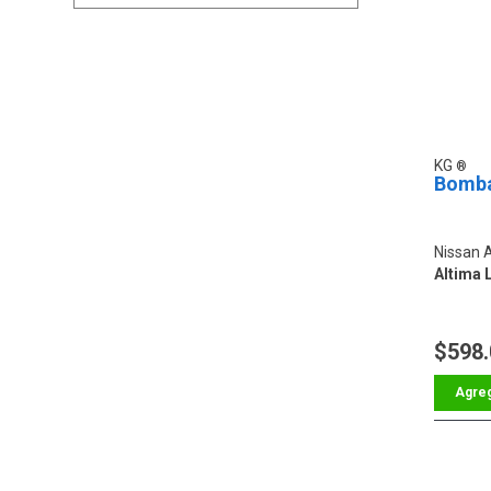
KG
Bomba
Nissan 
Altima 
$598