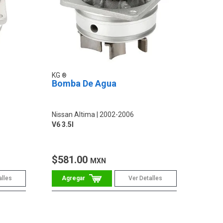
KG
Bomba De Agua
Nissan Altima
2002-2006
V6 3.5l
$581.00
MXN
alles
Ver Detalles