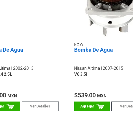
KG
 De Agua
Bomba De Agua
Altima
2002-2013
Nissan Altima
2007-2015
L4 2.5L
V6 3.5l
.00
$539.00
MXN
MXN
Ver Detalles
Ver Det