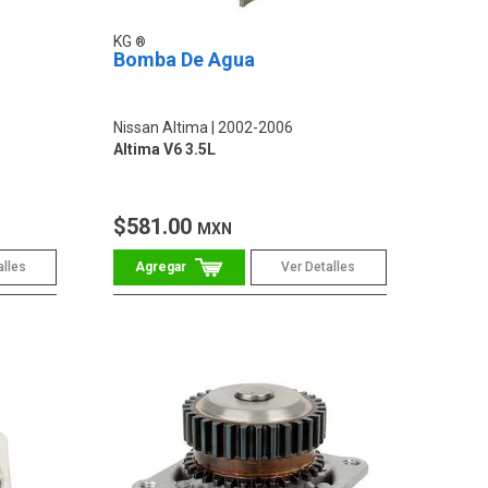
KG
Bomba De Agua
Nissan Altima
2002-2006
Altima V6 3.5L
$581.00
MXN
alles
Ver Detalles