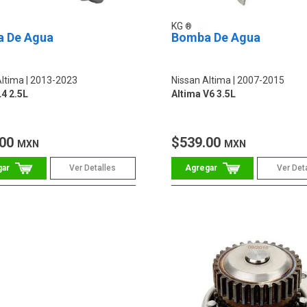
KG
 De Agua
Bomba De Agua
Altima
2013-2023
Nissan Altima
2007-2015
L4 2.5L
Altima V6 3.5L
.00
$539.00
MXN
MXN
Ver Detalles
Ver Det