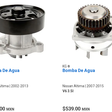
KG
 De Agua
Bomba De Agua
Altima
2002-2013
Nissan Altima
2007-2015
V6 3.5l
.00
$539.00
MXN
MXN