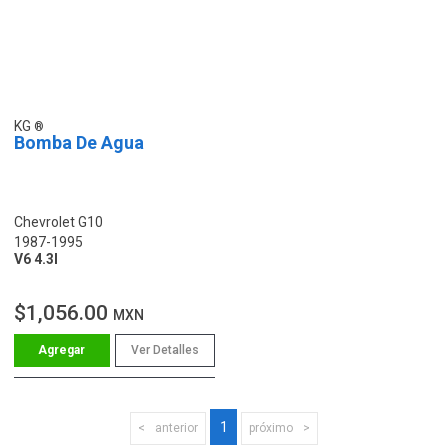
KG
Bomba De Agua
Chevrolet G10
1987-1995
V6 4.3l
$1,056.00
MXN
Ver Detalles
1
anterior
próximo