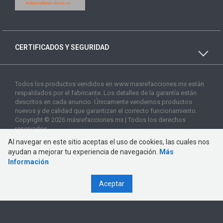
CERTIFICADOS Y SEGURIDAD
Todos los productos vendidos en www.masrefacciones.mx están
respaldados por el fabricante. Los detalles de la garantía están
descritos en cada anuncio. Únicamente vendemos productos
nuevos y de calidad que garantizan el correcto funcionamiento.
Copyright © 2026 másrefacciones.mx | Todos los derechos
reservados
Al navegar en este sitio aceptas el uso de cookies, las cuales nos
ayudan a mejorar tu experiencia de navegación.
Más
Información
Aceptar