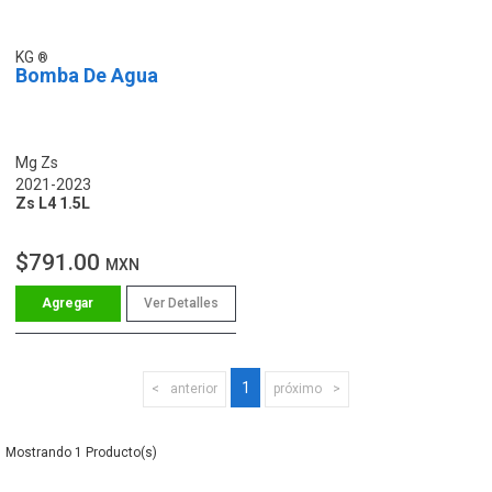
KG
Bomba De Agua
Mg Zs
2021-2023
Zs L4 1.5L
$791.00
MXN
Ver Detalles
1
anterior
próximo
1