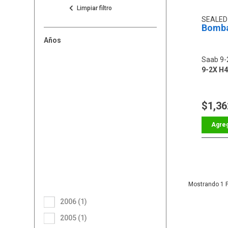
SEALE
Bomba
Años
Saab 9-
9-2X H4
$1,36
1
2006 (1)
2005 (1)