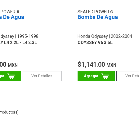
D POWER
SEALED POWER
 De Agua
Bomba De Agua
Odyssey
1995-1998
Honda Odyssey
2002-2004
 L4 2.2L - L4 2.3L
ODYSSEY V6 3.5L
.00
$1,141.00
MXN
MXN
Ver Detalles
Ver Det