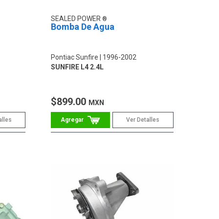
SEALED POWER
Bomba De Agua
Pontiac Sunfire
1996-2002
SUNFIRE L4 2.4L
$899.00
MXN
alles
Ver Detalles