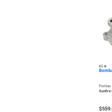
KG
Bomba
Pontiac 
Sunfire 
$559