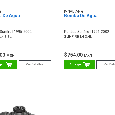
K-NADIAN
 De Agua
Bomba De Agua
Sunfire
1995-2002
Pontiac Sunfire
1996-2002
L4 2.2L
SUNFIRE L4 2.4L
.00
$754.00
MXN
MXN
Ver Detalles
Ver Det