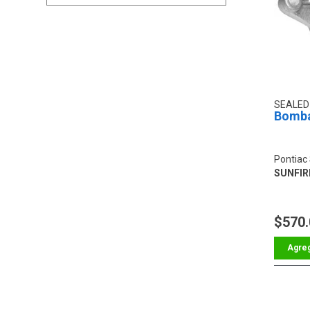
SEALE
Bomba
Pontiac 
SUNFIRE
$570