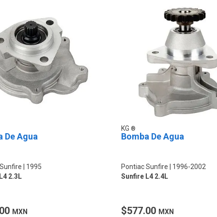
KG
 De Agua
Bomba De Agua
Sunfire
1995
Pontiac Sunfire
1996-2002
L4 2.3L
Sunfire L4 2.4L
.00
$577.00
MXN
MXN