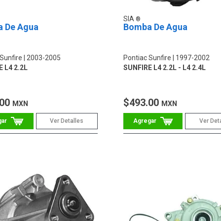
SIA
 De Agua
Bomba De Agua
Sunfire
2003-2005
Pontiac Sunfire
1997-2002
 L4 2.2L
SUNFIRE L4 2.2L - L4 2.4L
.00
$493.00
MXN
MXN
Ver Detalles
Ver Det