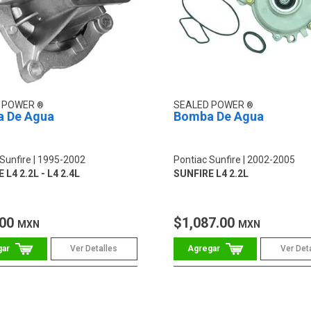
D POWER
SEALED POWER
 De Agua
Bomba De Agua
Sunfire
1995-2002
Pontiac Sunfire
2002-2005
 L4 2.2L - L4 2.4L
SUNFIRE L4 2.2L
.00
$1,087.00
MXN
MXN
Ver Detalles
Ver Det