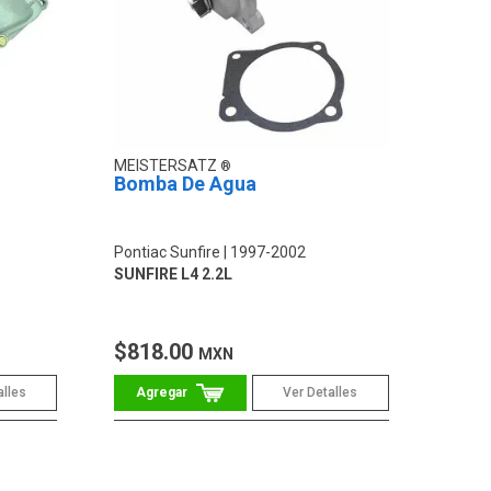
MEISTERSATZ
Bomba De Agua
Pontiac Sunfire
1997-2002
SUNFIRE L4 2.2L
$818.00
MXN
alles
Ver Detalles