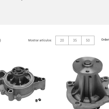
Orden
20
35
50
Mostrar artículos: