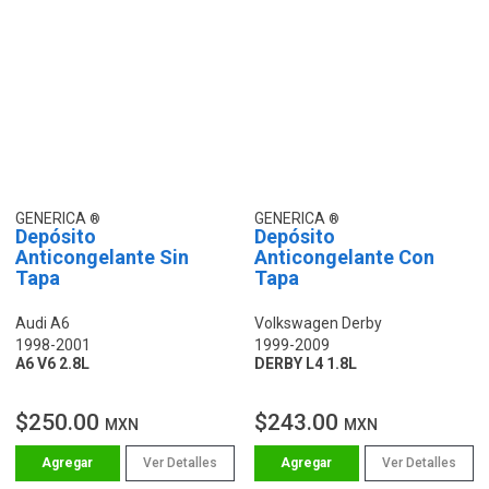
GENERICA
GENERICA
Depósito
Depósito
Anticongelante Sin
Anticongelante Con
Tapa
Tapa
Audi A6
Volkswagen Derby
1998-2001
1999-2009
A6 V6 2.8L
DERBY L4 1.8L
$250.00
$243.00
MXN
MXN
Ver Detalles
Ver Detalles