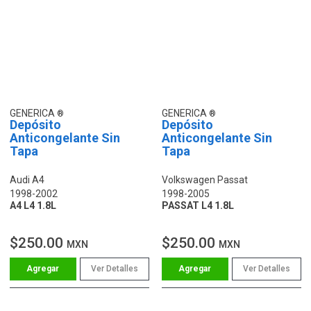
GENERICA
GENERICA
Depósito
Depósito
Anticongelante Sin
Anticongelante Sin
Tapa
Tapa
Audi A4
Volkswagen Passat
1998-2002
1998-2005
A4 L4 1.8L
PASSAT L4 1.8L
$250.00
$250.00
MXN
MXN
Ver Detalles
Ver Detalles