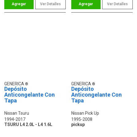
Ver Detalles
Ver Detalles
GENERICA
GENERICA
Depósito
Depósito
Anticongelante Con
Anticongelante Con
Tapa
Tapa
Nissan Tsuru
Nissan Pick Up
1994-2017
1995-2008
TSURU L4 2.0L - L4 1.6L
pickup