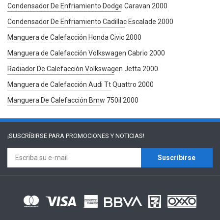
Condensador De Enfriamiento Dodge Caravan 2000
Condensador De Enfriamiento Cadillac Escalade 2000
Manguera de Calefacción Honda Civic 2000
Manguera de Calefacción Volkswagen Cabrio 2000
Radiador De Calefacción Volkswagen Jetta 2000
Manguera de Calefacción Audi Tt Quattro 2000
Manguera De Calefacción Bmw 750il 2000
¡SUSCRÍBIRSE PARA
PROMOCIONES Y NOTICIAS!
Suscríbirse