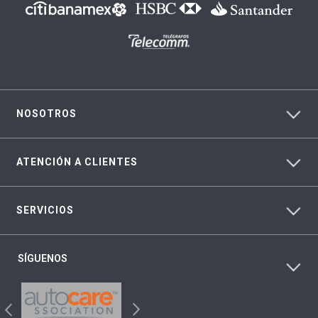
NOSOTROS
ATENCIÓN A CLIENTES
SERVICIOS
SÍGUENOS