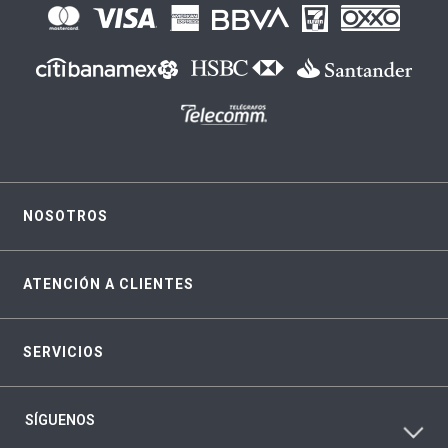
NOSOTROS
ATENCIÓN A CLIENTES
SERVICIOS
SÍGUENOS