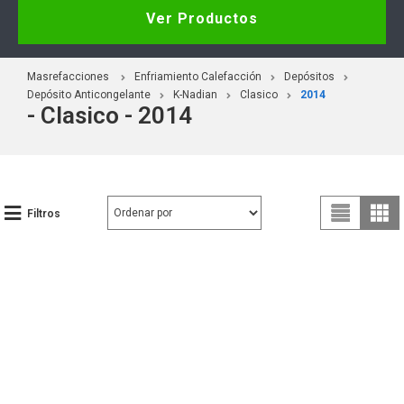
Ver Productos
Masrefacciones
Enfriamiento Calefacción
Depósitos
Depósito Anticongelante
K-Nadian
Clasico
2014
- Clasico - 2014
Filtros