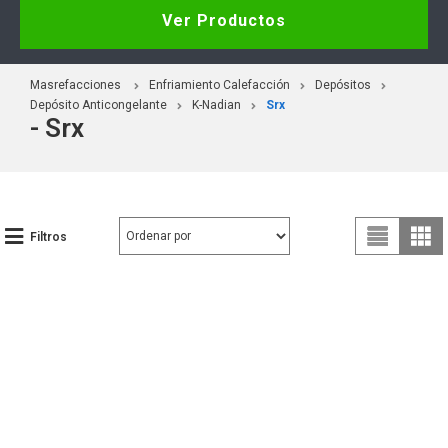
Ver Productos
Masrefacciones
Enfriamiento Calefacción
Depósitos
Depósito Anticongelante
K-Nadian
Srx
- Srx
Filtros