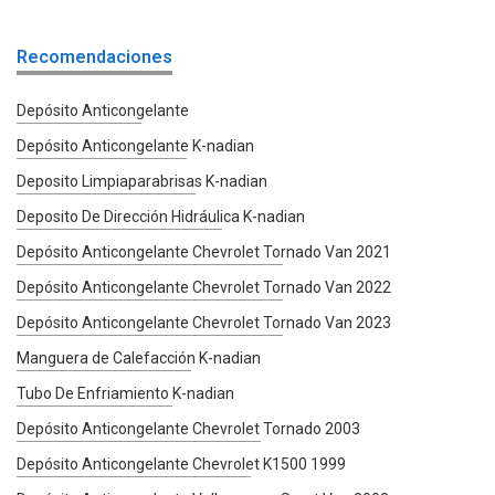
Recomendaciones
Depósito Anticongelante
Depósito Anticongelante K-nadian
Deposito Limpiaparabrisas K-nadian
Deposito De Dirección Hidráulica K-nadian
Depósito Anticongelante Chevrolet Tornado Van 2021
Depósito Anticongelante Chevrolet Tornado Van 2022
Depósito Anticongelante Chevrolet Tornado Van 2023
Manguera de Calefacción K-nadian
Tubo De Enfriamiento K-nadian
Depósito Anticongelante Chevrolet Tornado 2003
Depósito Anticongelante Chevrolet K1500 1999