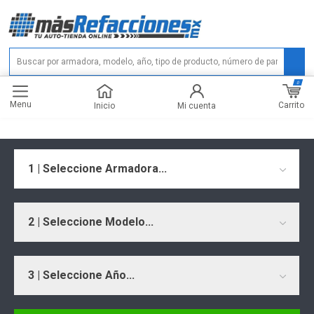
0
Menu
Carrito
Inicio
Mi cuenta
1 | Seleccione Armadora...
2 | Seleccione Modelo...
3 | Seleccione Año...