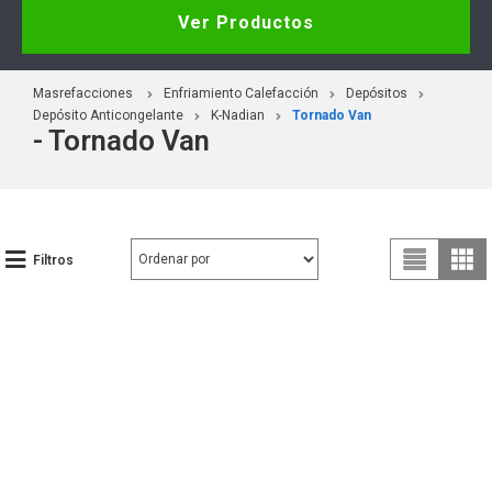
Ver Productos
Masrefacciones
Enfriamiento Calefacción
Depósitos
Depósito Anticongelante
K-Nadian
Tornado Van
- Tornado Van
Filtros