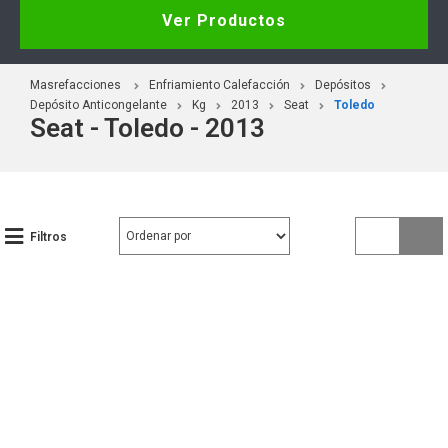
Ver Productos
Masrefacciones
Enfriamiento Calefacción
Depósitos
Depósito Anticongelante
Kg
2013
Seat
Toledo
Seat - Toledo - 2013
Filtros