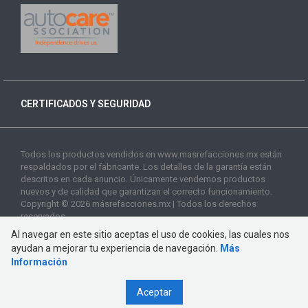
CERTIFICADOS Y SEGURIDAD
Todos los productos vendidos en www.masrefacciones.mx están
respaldados por el fabricante. Los detalles de la garantía están
descritos en cada anuncio. Únicamente vendemos productos
nuevos y de calidad que garantizan el correcto funcionamiento.
Copyright © 2026 másrefacciones.mx | Todos los derechos
reservados
Al navegar en este sitio aceptas el uso de cookies, las cuales nos
ayudan a mejorar tu experiencia de navegación.
Más
Información
Aceptar