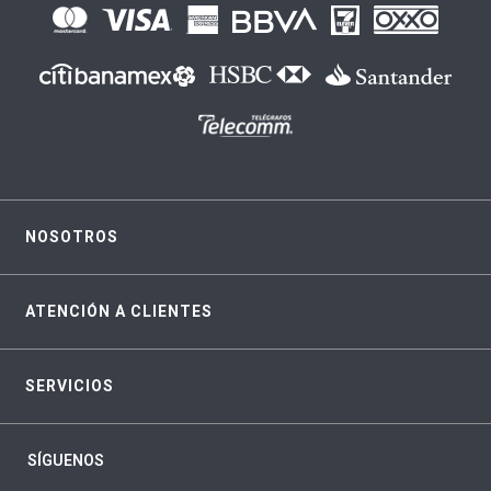
NOSOTROS
ATENCIÓN A CLIENTES
SERVICIOS
SÍGUENOS