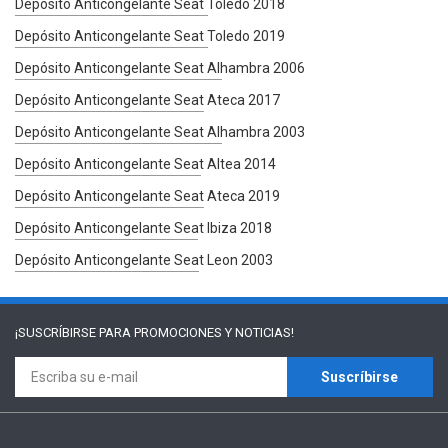
Depósito Anticongelante Seat Toledo 2018
Depósito Anticongelante Seat Toledo 2019
Depósito Anticongelante Seat Alhambra 2006
Depósito Anticongelante Seat Ateca 2017
Depósito Anticongelante Seat Alhambra 2003
Depósito Anticongelante Seat Altea 2014
Depósito Anticongelante Seat Ateca 2019
Depósito Anticongelante Seat Ibiza 2018
Depósito Anticongelante Seat Leon 2003
¡SUSCRÍBIRSE PARA
PROMOCIONES Y NOTICIAS!
Suscríbirse