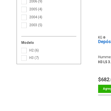
2006 (9)
2005 (4)
2004 (4)
2003 (5)
KG
Depós
Modelo
H2 (6)
Hummer
H3 (7)
H3 L5 3.
$682