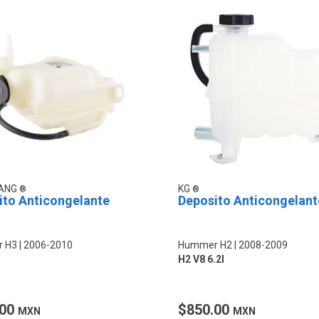
YANG
KG
ito Anticongelante
Deposito Anticongelant
 H3
2006-2010
Hummer H2
2008-2009
H2 V8 6.2l
.00
$850.00
MXN
MXN