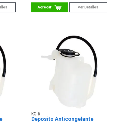
alles
Ver Detalles
KG
e
Deposito Anticongelante