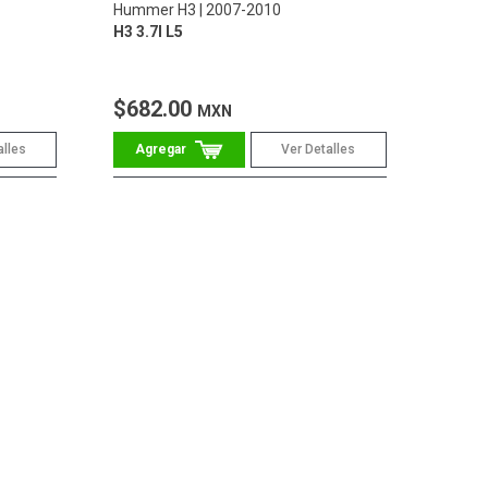
Hummer H3
2007-2010
H3 3.7l L5
$682.00
MXN
alles
Ver Detalles