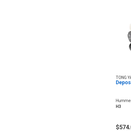
TONG 
Depos
Hummer
H3
$574