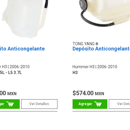
TONG YANG
ito Anticongelante
Depósito Anticongelant
 H3
2006-2010
Hummer H3
2006-2010
5L - L5 3.7L
H3
.00
$574.00
MXN
MXN
Ver Detalles
Ver Det