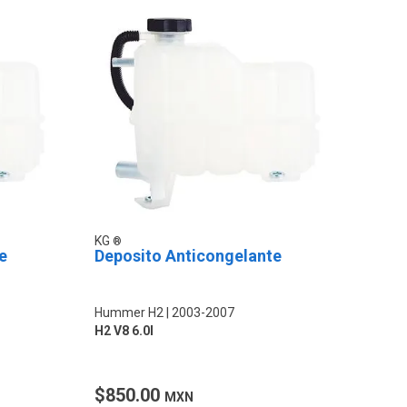
KG
e
Deposito Anticongelante
Hummer H2
2003-2007
H2 V8 6.0l
$850.00
MXN