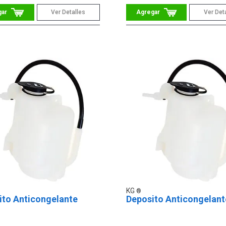
Ver Detalles
Ver Det
KG
ito Anticongelante
Deposito Anticongelant