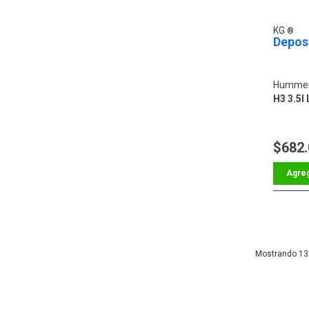
KG
Depos
Hummer
H3 3.5l 
$682
13