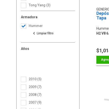
Tong Yang (3)
GENERI
Depós
Armadora
Tapa
Hummer
Hummer
H2 V8 6
Años
$1,01
2010 (5)
2009 (7)
2008 (7)
2007 (9)