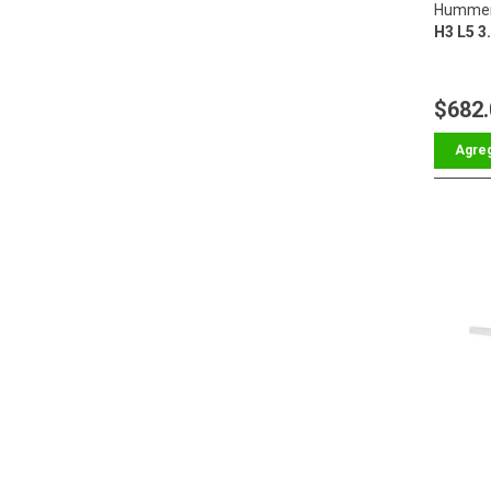
Hummer
H3 L5 3.
$682