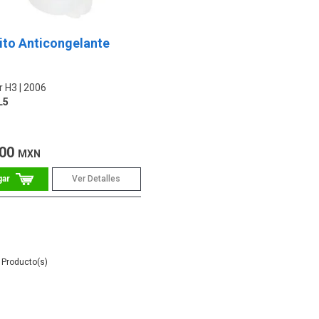
ito Anticongelante
 H3
2006
L5
.00
MXN
Ver Detalles