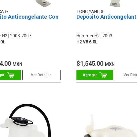
CA
TONG YANG
ito Anticongelante Con
Depósito Anticongelant
 H2
2003-2007
Hummer H2
2003
.0L
H2 V8 6.0L
4.00
$1,545.00
MXN
MXN
Ver Detalles
Ver Det