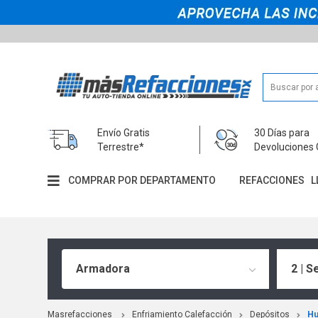
Envío Gratis
30 Días para
Terrestre*
Devoluciones 
COMPRAR POR DEPARTAMENTO
REFACCIONES
L
Armadora
2 | S
Masrefacciones
Enfriamiento Calefacción
Depósitos
H