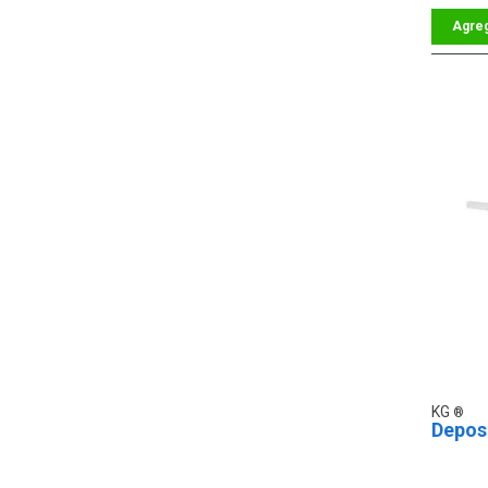
KG
Depos