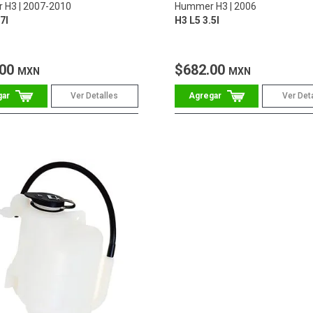
 H3
2007-2010
Hummer H3
2006
7l
H3 L5 3.5l
.00
$682.00
MXN
MXN
Ver Detalles
Ver Det