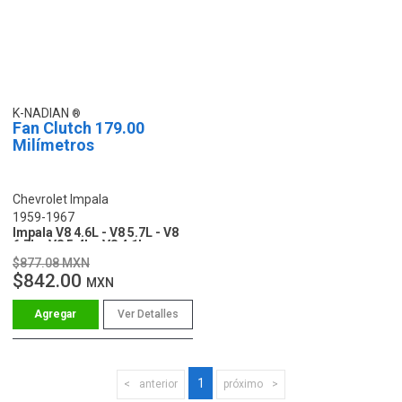
K-NADIAN
Fan Clutch 179.00
Milímetros
Chevrolet Impala
1959-1967
Impala V8 4.6L - V8 5.7L - V8
6.7L - V8 5.4L - V8 4.1L
$877.08 MXN
$842.00
MXN
Ver Detalles
1
anterior
próximo