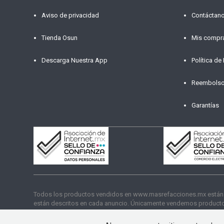
Aviso de privacidad
Contáctan
Tienda Osun
Mis compr
Descarga Nuestra App
Política de
Reembols
Garantías
Todos los productos vendidos en www.masrefacciones.mx están res
están descritos en cada anuncio. Únicamente vendemos productos
funcionamiento. Copyright © 2026 másrefacciones.mx | Todos lo