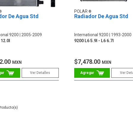
POLAR
dor De Agua Std
Radiador De Agua Std
ional 9200
2005-2009
International 9200
1993-2000
 12.0l
9200 L6 5.9l - L6 6.7l
2.00
$7,478.00
MXN
MXN
Ver Detalles
Ver Det