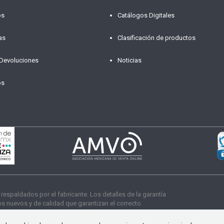
os
Catálogos Digitales
as
Clasificación de productos
 Devoluciones
Noticias
os
paldados por el fabricante. Los detalles de la garantía
 nuevos y de calidad que garantizan el correcto
s derechos reservados