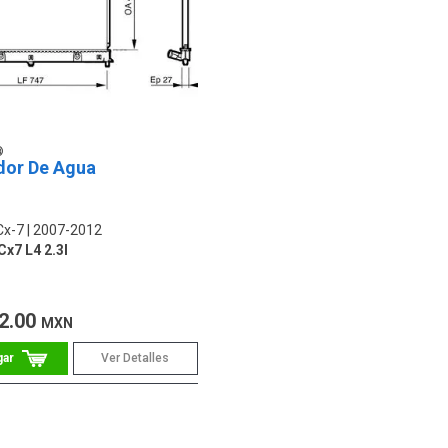
dor De Agua
Cx-7
2007-2012
x7 L4 2.3l
2.00
MXN
Ver Detalles