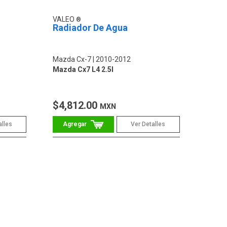
VALEO
Radiador De Agua
Mazda Cx-7
2010-2012
Mazda Cx7 L4 2.5l
$4,812.00
MXN
alles
Ver Detalles