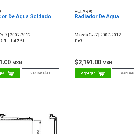
POLAR
dor De Agua Soldado
Radiador De Agua
Cx-7
2007-2012
Mazda Cx-7
2007-2012
2.3l - L4 2.5l
Cx7
1.00
$2,191.00
MXN
MXN
Ver Detalles
Ver Det