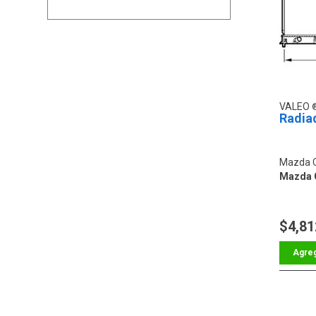
VALEO
Radia
Mazda 
Mazda C
$4,81