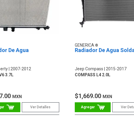
GENERICA
dor De Agua
Radiador De Agua Sold
erty
2007-2012
Jeep Compass
2015-2017
V6 3.7L
COMPASS L4 2.0L
7.00
$1,669.00
MXN
MXN
Ver Detalles
Ver Det