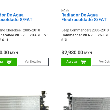
KG
dor De Agua
Radiador De Agua
rosoldado S/EAT
Electrosoldado S/EAT
and Cherokee
2005-2010
Jeep Commander
2006-2010
herokee V8 5.7L - V8 4.7L - V6
Commander V8 4.7L - V6 3.7L 
8 6.1L
5.7L
0.00
$2,930.00
MXN
MXN
Ver Detalles
Ver Det