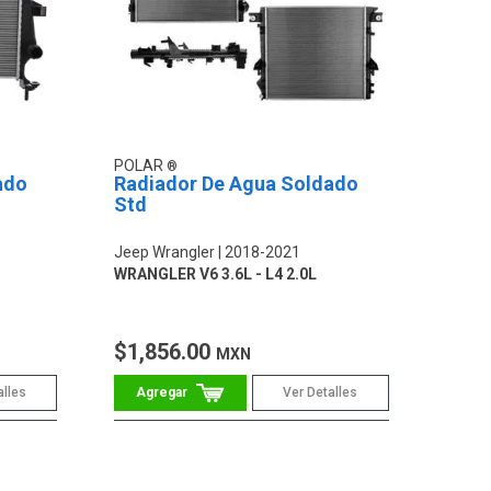
POLAR
ado
Radiador De Agua Soldado
Std
Jeep Wrangler
2018-2021
WRANGLER V6 3.6L - L4 2.0L
$1,856.00
MXN
alles
Ver Detalles