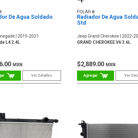
POLAR
dor De Agua Soldado
Radiador De Agua Sold
Std
enegade
2015-2021
Jeep Grand Cherokee
2022-2
e L4 2.4L
GRAND CHEROKEE V6 3.6L
6.00
$2,889.00
MXN
MXN
Ver Detalles
Ver Det