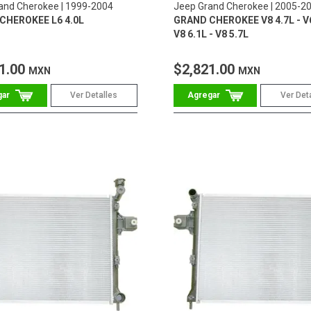
and Cherokee
1999-2004
Jeep Grand Cherokee
2005-2
CHEROKEE L6 4.0L
GRAND CHEROKEE V8 4.7L - V6
V8 6.1L - V8 5.7L
1.00
$2,821.00
MXN
MXN
Ver Detalles
Ver Det