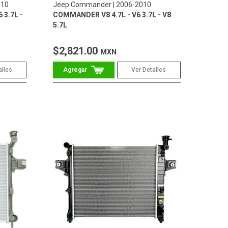
010
Jeep Commander
2006-2010
 3.7L -
COMMANDER V8 4.7L - V6 3.7L - V8
5.7L
$2,821.00
MXN
alles
Ver Detalles