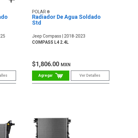
POLAR
ado
Radiador De Agua Soldado
Std
025
Jeep Compass
2018-2023
COMPASS L4 2.4L
$1,806.00
MXN
alles
Ver Detalles