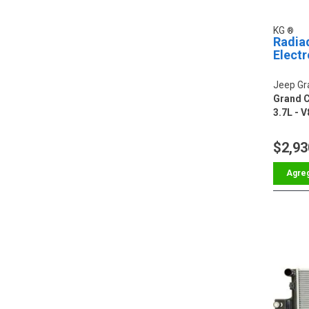
KG
Radia
Elect
Jeep Gr
Grand C
3.7L - V
$2,93