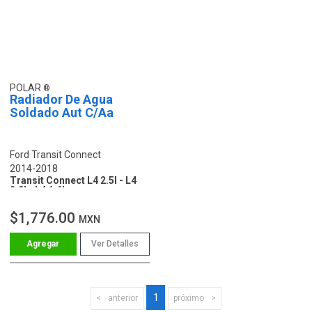
POLAR
Radiador De Agua
Soldado Aut C/Aa
Ford Transit Connect
2014-2018
Transit Connect L4 2.5l - L4
2.0l - L4 1.6l
$1,776.00
MXN
Ver Detalles
1
anterior
próximo