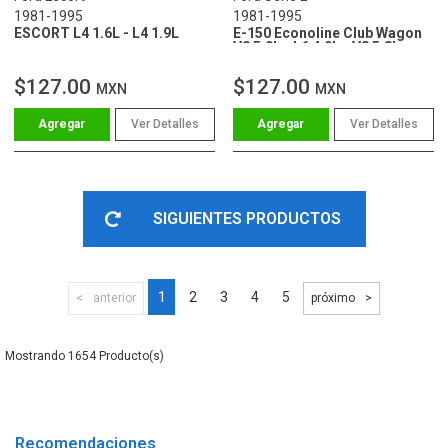
1981-1995
1981-1995
ESCORT L4 1.6L - L4 1.9L
E-150 Econoline Club Wagon
V8 5.0L - L6 4.9L - V8 5.8L
$127.00
$127.00
MXN
MXN
Ver Detalles
Ver Detalles
SIGUIENTES PRODUCTOS
1
2
3
4
5
anterior
próximo
1654
Recomendaciones