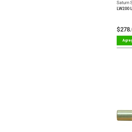
Saturn 
LW200 L
$278