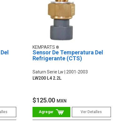
KEMPARTS
 Del
Sensor De Temperatura Del
Refrigerante (CTS)
Saturn Serie Lw
2001-2003
LW200 L4 2.2L
$125.00
MXN
alles
Ver Detalles