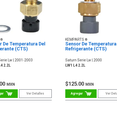
O
KEMPARTS
r De Temperatura Del
Sensor De Temperatura
gerante (CTS)
Refrigerante (CTS)
Serie Lw
2001-2003
Saturn Serie Lw
2000
4 2.2L
LW1 L4 2.2L
.00
$125.00
MXN
MXN
Ver Detalles
Ver Det