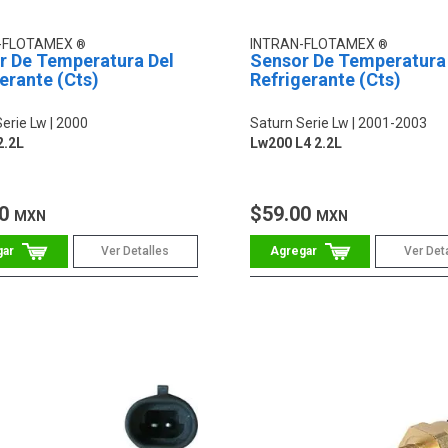
-FLOTAMEX
INTRAN-FLOTAMEX
r De Temperatura Del
Sensor De Temperatura
erante (Cts)
Refrigerante (Cts)
Serie Lw
2000
Saturn Serie Lw
2001-2003
2.2L
Lw200 L4 2.2L
00
$59.00
MXN
MXN
Ver Detalles
Ver Det