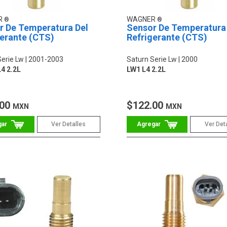
R
WAGNER
r De Temperatura Del
Sensor De Temperatura
gerante (CTS)
Refrigerante (CTS)
Serie Lw
2001-2003
Saturn Serie Lw
2000
4 2.2L
LW1 L4 2.2L
.00
$122.00
MXN
MXN
Ver Detalles
Ver Det