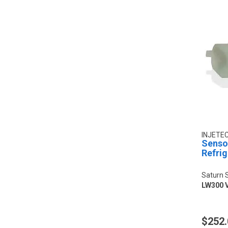
INJETE
Senso
Refri
Saturn 
LW300 V
$252