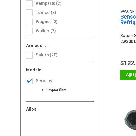
Kemparts (2)
WAGNE
Tomco (2)
Senso
Wagner (2)
Refri
Walker (2)
Saturn 
LW200 L
Armadora
Saturn (20)
$122
Modelo
Serie Lw
Años