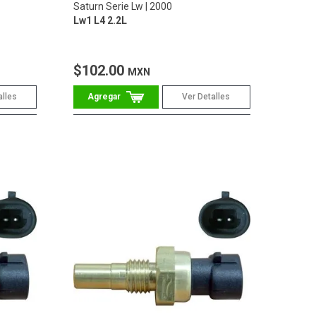
Saturn Serie Lw
2000
Lw1 L4 2.2L
$102.00
MXN
alles
Ver Detalles