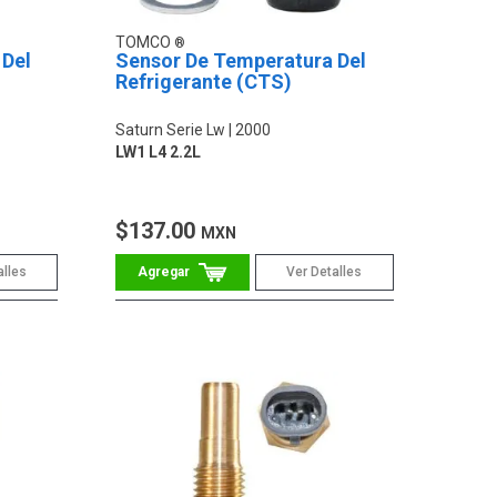
TOMCO
 Del
Sensor De Temperatura Del
Refrigerante (CTS)
Saturn Serie Lw
2000
LW1 L4 2.2L
$137.00
MXN
alles
Ver Detalles