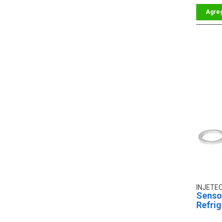
INJETE
Senso
Refri