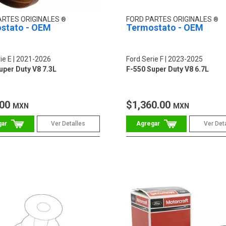
ARTES ORIGINALES
FORD PARTES ORIGINALES
stato - OEM
Termostato - OEM
ie E
2021-2026
Ford Serie F
2023-2025
uper Duty V8 7.3L
F-550 Super Duty V8 6.7L
.00
$1,360.00
MXN
MXN
Ver Detalles
Ver Det