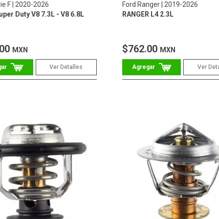
ie F
2020-2026
Ford Ranger
2019-2026
uper Duty V8 7.3L - V8 6.8L
RANGER L4 2.3L
.00
$762.00
MXN
MXN
Ver Detalles
Ver Det