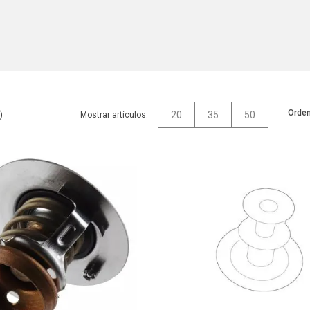
Orden
20
35
50
Mostrar artículos: