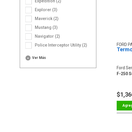
Expedition (2)
Explorer (3)
Maverick (2)
Mustang (3)
Navigator (2)
FORD P
Police Interceptor Utility (2)
Termo
Ver Más
Ford Ser
F-250 S
$1,36