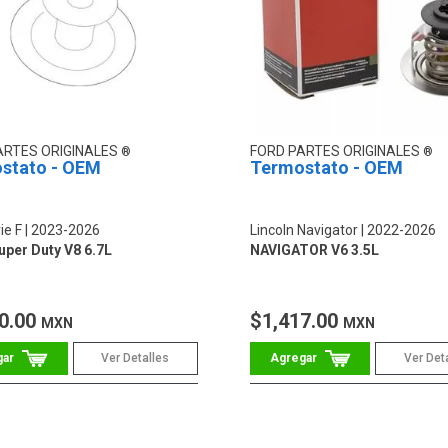
ARTES ORIGINALES
FORD PARTES ORIGINALES
stato - OEM
Termostato - OEM
ie F
2023-2026
Lincoln Navigator
2022-2026
uper Duty V8 6.7L
NAVIGATOR V6 3.5L
0.00
$1,417.00
MXN
MXN
Ver Detalles
Ver Det