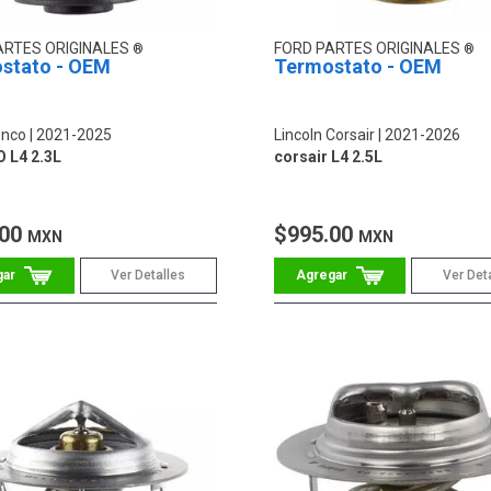
ARTES ORIGINALES
FORD PARTES ORIGINALES
stato - OEM
Termostato - OEM
onco
2021-2025
Lincoln Corsair
2021-2026
 L4 2.3L
corsair L4 2.5L
.00
$995.00
MXN
MXN
Ver Detalles
Ver Det