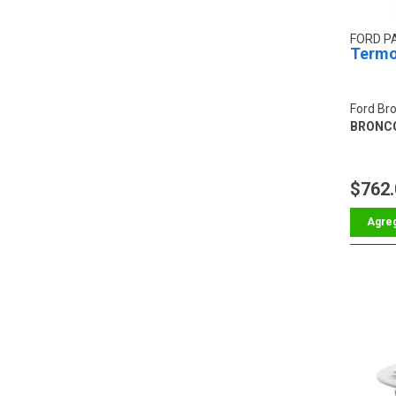
FORD P
Termo
Ford Br
BRONCO
$762