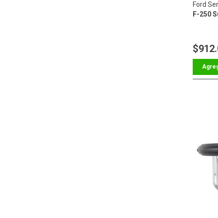
Ford Ser
F-250 S
$912