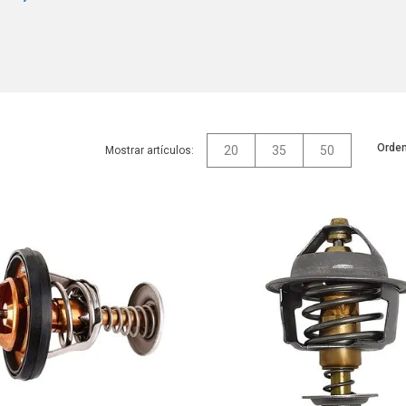
Orden
20
35
50
Mostrar artículos: