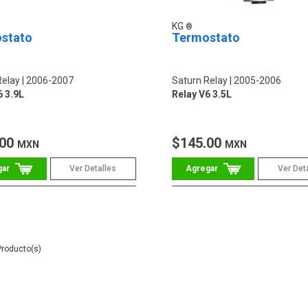
KG
stato
Termostato
Relay
2006-2007
Saturn Relay
2005-2006
6 3.9L
Relay V6 3.5L
.00
$145.00
MXN
MXN
Ver Detalles
Ver Det