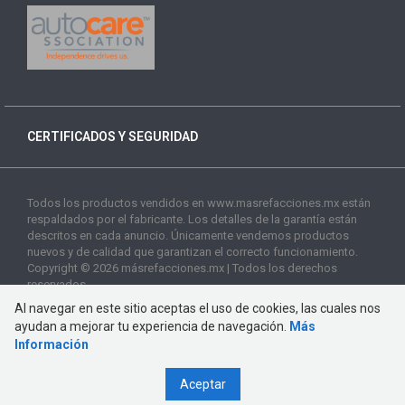
CERTIFICADOS Y SEGURIDAD
Todos los productos vendidos en www.masrefacciones.mx están
respaldados por el fabricante. Los detalles de la garantía están
descritos en cada anuncio. Únicamente vendemos productos
nuevos y de calidad que garantizan el correcto funcionamiento.
Copyright © 2026 másrefacciones.mx | Todos los derechos
reservados
Al navegar en este sitio aceptas el uso de cookies, las cuales nos
ayudan a mejorar tu experiencia de navegación.
Más
Información
Aceptar