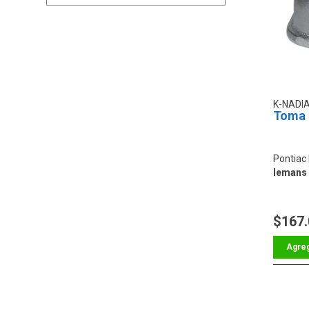
K-NADI
Toma 
Pontiac
lemans 
$167