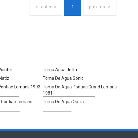
anterior
1
próximo
ointer
Toma Agua Jetta
Matiz
Toma De Agua Sonic
ontiac Lemans 1993
Toma De Agua Pontiac Grand Lemans
1981
 Pontiac Lemans
Toma De Agua Optra