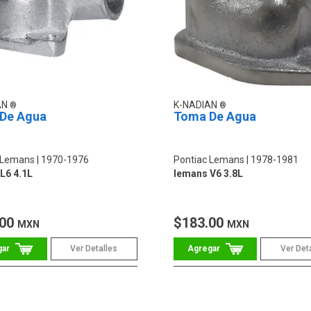
AN
K-NADIAN
De Agua
Toma De Agua
 Lemans
1970-1976
Pontiac Lemans
1978-1981
L6 4.1L
lemans V6 3.8L
.00
$183.00
MXN
MXN
Ver Detalles
Ver Det