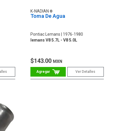
K-NADIAN
Toma De Agua
Pontiac Lemans
1976-1980
lemans V8 5.7L - V8 5.0L
$143.00
MXN
alles
Ver Detalles