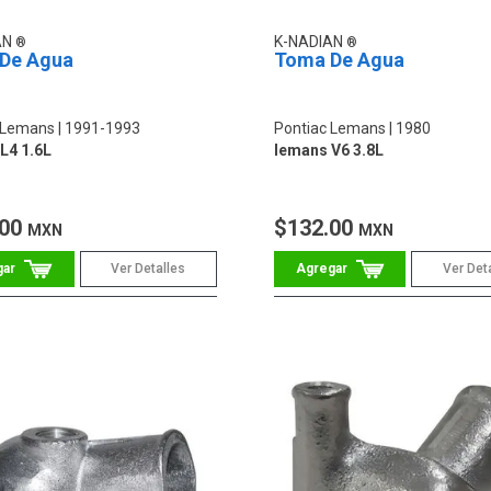
AN
K-NADIAN
De Agua
Toma De Agua
 Lemans
1991-1993
Pontiac Lemans
1980
L4 1.6L
lemans V6 3.8L
.00
$132.00
MXN
MXN
Ver Detalles
Ver Det